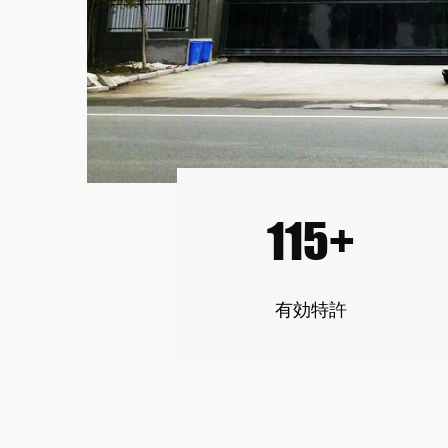
115+
有効特許